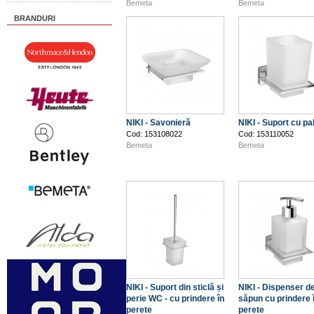
Bemeta
Bemeta
BRANDURI
NIKI - Savonieră
NIKI - Suport cu pa
Cod: 153108022
Cod: 153110052
Bemeta
Bemeta
NIKI - Suport din sticlă și
NIKI - Dispenser d
perie WC - cu prindere în
săpun cu prindere 
perete
perete