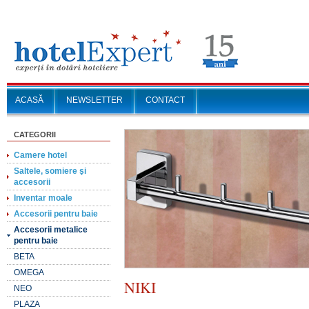
ACASĂ
NEWSLETTER
CONTACT
CATEGORII
Camere hotel
Saltele, somiere şi
accesorii
Inventar moale
Accesorii pentru baie
Accesorii metalice
pentru baie
BETA
OMEGA
NIKI
NEO
PLAZA