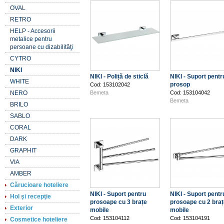
OVAL
RETRO
HELP - Accesorii
metalice pentru
persoane cu dizabilităţi
CYTRO
NIKI
NIKI - Poliță de sticlă
NIKI - Suport pentr
WHITE
prosop
Cod: 153102042
NERO
Bemeta
Cod: 153104042
Bemeta
BRILO
SABLO
CORAL
DARK
GRAPHIT
VIA
AMBER
Cărucioare hoteliere
NIKI - Suport pentru
NIKI - Suport pentr
Hol şi recepţie
prosoape cu 3 brațe
prosoape cu 2 braț
Exterior
mobile
mobile
Cod: 153104112
Cod: 153104191
Cosmetice hoteliere