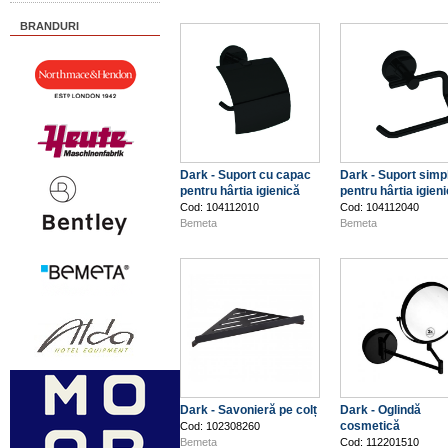
BRANDURI
Dark - Suport cu capac
Dark - Suport simp
pentru hârtia igienică
pentru hârtia igien
Cod: 104112010
Cod: 104112040
Bemeta
Bemeta
Dark - Savonieră pe colț
Dark - Oglindă
cosmetică
Cod: 102308260
Bemeta
Cod: 112201510