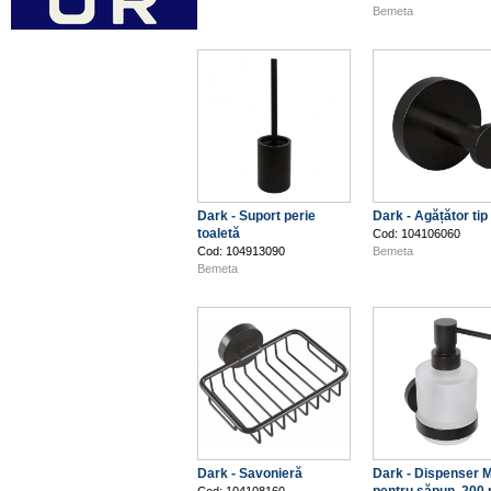
Bemeta
Dark - Suport perie
Dark - Agățător tip
toaletă
Cod: 104106060
Cod: 104913090
Bemeta
Bemeta
Dark - Savonieră
Dark - Dispenser M