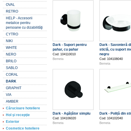
OVAL
RETRO
HELP - Accesorii
metalice pentru
persoane cu dizabilităţi
CYTRO
NIKI
Dark - Suport pentru
Dark - Savonieră d
WHITE
pahar, cu pahar
sticlă, cu suport m
negru
NERO
Cod: 104110010
Bemeta
Cod: 104108040
BRILO
Bemeta
SABLO
CORAL
DARK
GRAPHIT
VIA
AMBER
Cărucioare hoteliere
Dark - Agățător simplu
Dark - Poliță din st
Hol şi recepţie
Cod: 104106020
Cod: 104102040
Exterior
Bemeta
Bemeta
Cosmetice hoteliere