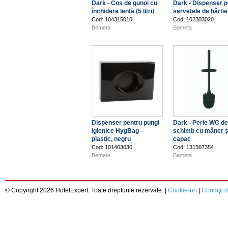
Dark - Coș de gunoi cu
Dark - Dispenser p
închidere lentă (5 litri)
șervețele de hârtie
Cod: 104315010
Cod: 102303020
Bemeta
Bemeta
Dispenser pentru pungi
Dark - Perie WC de
igienice HygBag –
schimb cu mâner ș
plastic, negru
capac
Cod: 101403030
Cod: 131567354
Bemeta
Bemeta
© Copyright 2026 HotelExpert. Toate drepturile rezervate. |
Cookie-uri
|
Condiţii d