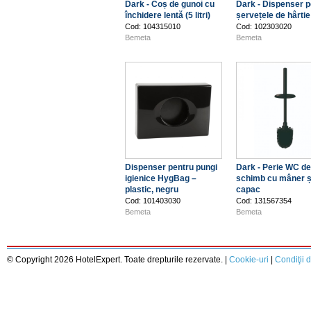
Dark - Coș de gunoi cu
Dark - Dispenser p
închidere lentă (5 litri)
șervețele de hârtie
Cod: 104315010
Cod: 102303020
Bemeta
Bemeta
Dispenser pentru pungi
Dark - Perie WC de
igienice HygBag –
schimb cu mâner ș
plastic, negru
capac
Cod: 101403030
Cod: 131567354
Bemeta
Bemeta
© Copyright 2026 HotelExpert. Toate drepturile rezervate. |
Cookie-uri
|
Condiţii d