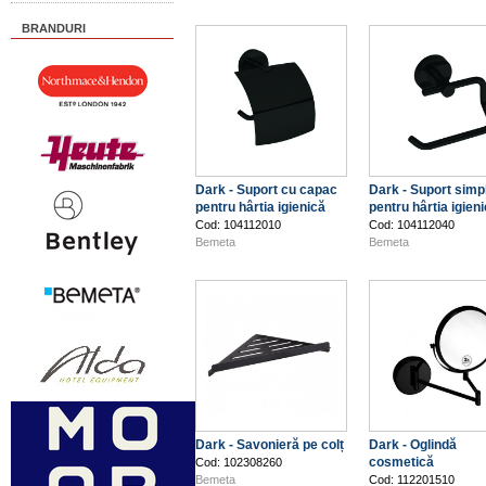
BRANDURI
Dark - Suport cu capac
Dark - Suport simp
pentru hârtia igienică
pentru hârtia igien
Cod: 104112010
Cod: 104112040
Bemeta
Bemeta
Dark - Savonieră pe colț
Dark - Oglindă
cosmetică
Cod: 102308260
Bemeta
Cod: 112201510