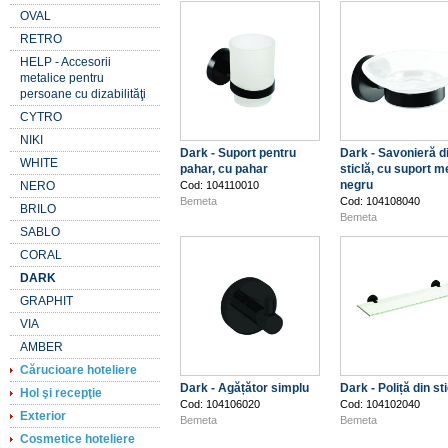
OVAL
RETRO
HELP - Accesorii
metalice pentru
persoane cu dizabilităţi
CYTRO
NIKI
Dark - Suport pentru
Dark - Savonieră d
WHITE
pahar, cu pahar
sticlă, cu suport m
negru
NERO
Cod: 104110010
Bemeta
Cod: 104108040
BRILO
Bemeta
SABLO
CORAL
DARK
GRAPHIT
VIA
AMBER
Cărucioare hoteliere
Dark - Agățător simplu
Dark - Poliță din st
Hol şi recepţie
Cod: 104106020
Cod: 104102040
Exterior
Bemeta
Bemeta
Cosmetice hoteliere