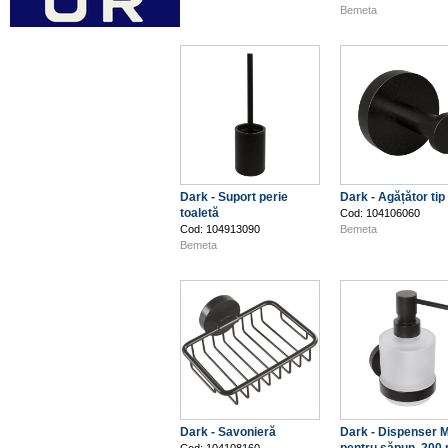
Bemeta
Dark - Suport perie
Dark - Agățător tip
toaletă
Cod: 104106060
Cod: 104913090
Bemeta
Bemeta
Dark - Savonieră
Dark - Dispenser M