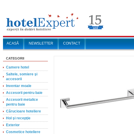
ACASĂ
NEWSLETTER
CONTACT
CATEGORII
Camere hotel
Saltele, somiere şi
accesorii
Inventar moale
Accesorii pentru baie
Accesorii metalice
pentru baie
Cărucioare hoteliere
Hol şi recepţie
Exterior
Cosmetice hoteliere