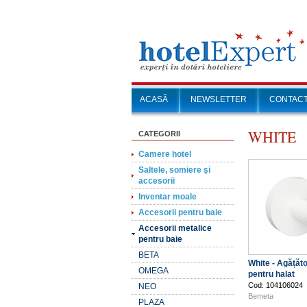
ACASĂ
NEWSLETTER
CONTAC
WHITE
CATEGORII
Camere hotel
Saltele, somiere şi
accesorii
Inventar moale
Accesorii pentru baie
Accesorii metalice
pentru baie
BETA
White - Agățăt
OMEGA
pentru halat
Cod: 104106024
NEO
Bemeta
PLAZA