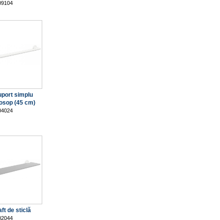
09104
uport simplu
osop (45 cm)
04024
ft de sticlă
02044