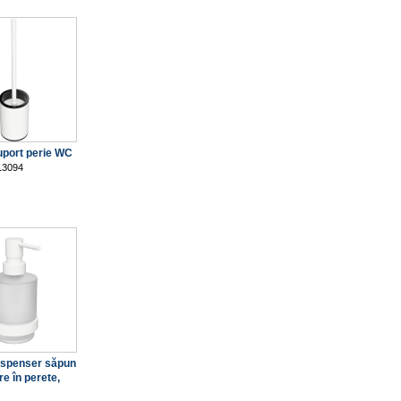
uport perie WC
13094
Dispenser săpun
re în perete,