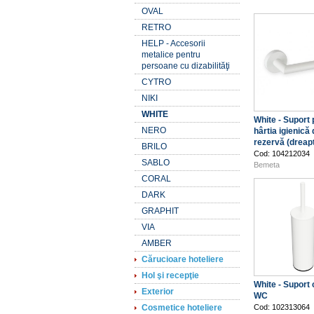
OVAL
RETRO
HELP - Accesorii
metalice pentru
persoane cu dizabilităţi
CYTRO
NIKI
WHITE
White - Suport 
NERO
hârtia igienică
rezervă (dreap
BRILO
Cod: 104212034
SABLO
Bemeta
CORAL
DARK
GRAPHIT
VIA
AMBER
Cărucioare hoteliere
Hol şi recepţie
White - Suport 
Exterior
WC
Cosmetice hoteliere
Cod: 102313064