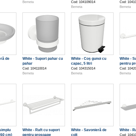
Bemeta
Cod: 104109014
Cod: 1041
Bemeta
Bemeta
eră de
White - Suport pahar cu
White - Coș gunoi cu
White - S
pahar
capac, 5 litri
pentru pr
Cod: 104110014
Cod: 104315014
Cod: 1042
Bemeta
Bemeta
Bemeta
 simplu
White - Raft cu suport
White - Savonieră de
White - Ra
(60 cm)
pentru prosoape
colț
Cod: 1041