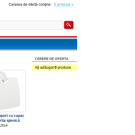
Cererea de ofertă conţine:
0 produse »
CERERE DE OFERTA
Aţi adăugat
0
produse.
uport cu capac
rtia igienică
12014