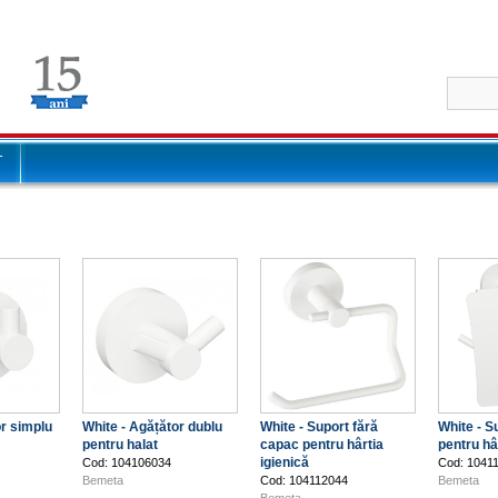
T
or simplu
White - Agățător dublu
White - Suport fără
White - S
pentru halat
capac pentru hârtia
pentru hâ
igienică
Cod: 104106034
Cod: 1041
Bemeta
Cod: 104112044
Bemeta