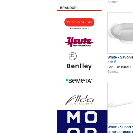
Bemeta
BRANDURI
White - Savoni
sticlă
Cod: 104108044
Bemeta
White - Suport
pentru prosop 