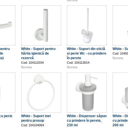
Bemeta
pentru
White - Suport pentru
White - Suport din sticlă
White - S
 de
hârtia igienică de
și perie Wc - cu prindere
Cod: 1049
ta)
rezervă
în perete
Bemeta
Cod: 104112034
Cod: 104113014
Bemeta
Bemeta
cu perie
White - Suport inel
White - Dispenser săpun
White - 
pentru prosop
cu prindere în perete,
cu prinde
230 ml
200 ml
Cod: 104104064