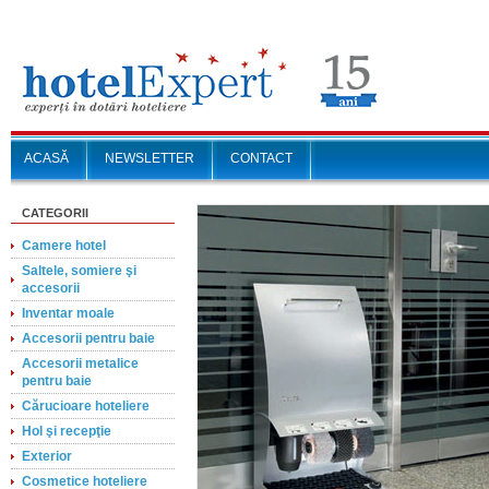
ACASĂ
NEWSLETTER
CONTACT
CATEGORII
Camere hotel
Saltele, somiere şi
accesorii
Inventar moale
Accesorii pentru baie
Accesorii metalice
pentru baie
Cărucioare hoteliere
Hol şi recepţie
Exterior
Cosmetice hoteliere