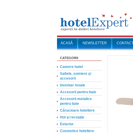
ACASĂ
NEWSLETTER
CONTAC
CATEGORII
Camere hotel
Saltele, somiere şi
accesorii
Inventar moale
Accesorii pentru baie
Accesorii metalice
pentru baie
Cărucioare hoteliere
Hol şi recepţie
Exterior
Cosmetice hoteliere