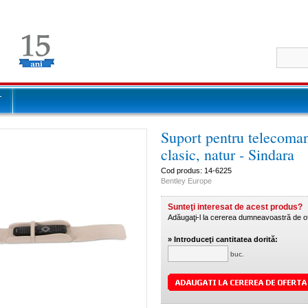
T
Suport pentru telecoma
clasic, natur - Sindara
Cod produs: 14-6225
Bentley Europe
Sunteţi interesat de acest produs?
Adăugaţi-l la cererea dumneavoastră de of
» Introduceţi cantitatea dorită:
buc.