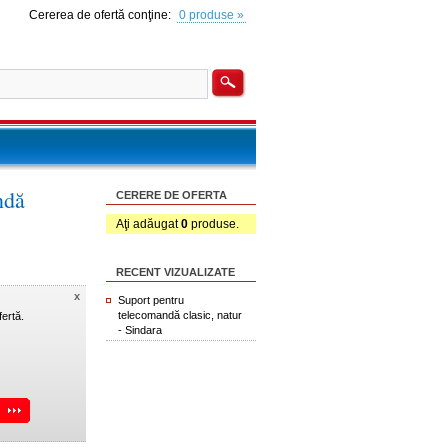
Cererea de ofertă conţine:
0 produse »
ndă
CERERE DE OFERTA
Aţi adăugat
0
produse.
RECENT VIZUALIZATE
x
Suport pentru
telecomandă clasic, natur
ertă.
- Sindara