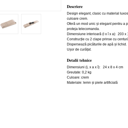
Descriere
Design elegant, clasic cu material luxos
culoare crem.
Oferă un mod unic și elegant pentru a p
proteja telecomanda.
Dimensiune interioară (l x î x a): 203 x
Construcție cu 2 clape prinse cu centură
Dispersează picăturile de apă și lichid.
Ușor de curățat.
Detalii tehnice
Dimensiuni (L x a x î):
24 x 8 x 4 cm
Greutate: 0,2 kg
Culoare: crem
Materiale: lemn și piele artificială