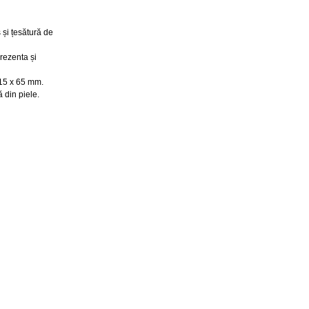
 și țesătură de
rezenta și
 15 x 65 mm.
 din piele.